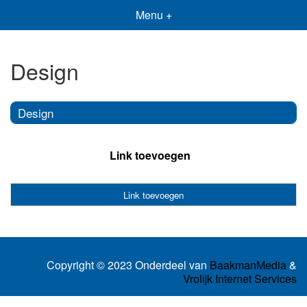
Menu +
Design
Design
Link toevoegen
Link toevoegen
Copyright © 2023 Onderdeel van
BaakmanMedia
&
Vrolijk Internet Services